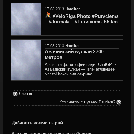
in
17.08.2013
Hamilton
#VeloRiga Photo #Purvciems
– #Jūrmala – #Purvciems ‍ 55 km
17.08.2013
Hamilton
Авачинский вулкан 2700
метров
А как эти фотографии видит ChatGPT?:
Авачинский вулкан — впечатляющее
место! Какой вид открыва...
Лиепая
Кто знаком с музеем Dauderu?
Добавить комментарий
Для отправки комментария вам необходимо