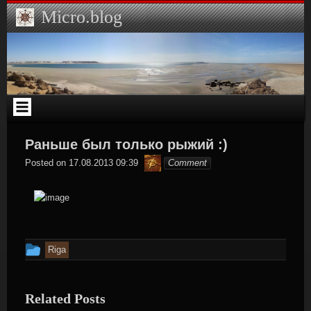
Skip
Micro.blog
to
content
Раньше был только рыжий :)
Hamilton
Posted on
17.08.2013 09:39
Comment
This
Riga
entry
was
Related Posts
posted