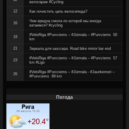
велогараж #Cycling
12
Как почистить цепь велосипеда?
Чем вредна смола по которой мы иногда
16
катаемся? #cycling
#VeloRiga #Purvciems – #Jūrmala – #Purvciems ‍ 50
19
km
21
Зеркала для шоссера. Road bike mirror bar end
#VeloRiga #Purvciems – #Jūrmala – #Purvciems ‍ 57
23
km #Ligo
#VeloRiga #Purvciems – #Jūrmala - #Jaunkemeri –
26
#Purvciems ‍ 89 km
Погода