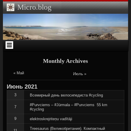
Skip
Skip
Skip
Skip
Skip
Micro.blog
to
to
to
to
to
content
CUSTOM_HTML-
ARCHIVES-
SEARCH-
CATEGORIES-
3
2
2
2
Monthly Archives
« Май
Июль »
Июнь
2021
3
Всемирный день велосипедиста #cycling
#Purvciems – #Jūrmala – #Purvciems ‍ 55 km
7
#cycling
9
elektroskrejriteņu vadītāji
Treesaurus (Великобритания). Компактный
11