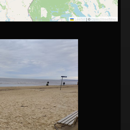
Leaflet
|
©
OpenStreetMap