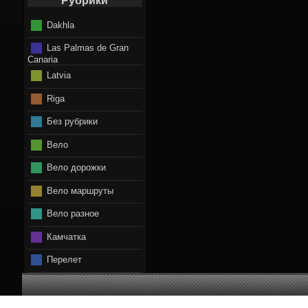
Рубрики
Dakhla
Las Palmas de Gran
Canaria
Latvia
Riga
Без рубрики
Вело
Вело дорожки
Вело маршруты
Вело разное
Камчатка
Перелет