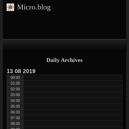
Skip
Skip
Skip
Skip
Skip
Micro.blog
to
to
to
to
to
content
CUSTOM_HTML-
ARCHIVES-
SEARCH-
CATEGORIES-
3
2
2
2
Daily Archives
13
08
2019
00:00
01:00
02:00
03:00
04:00
05:00
06:00
07:00
08:00