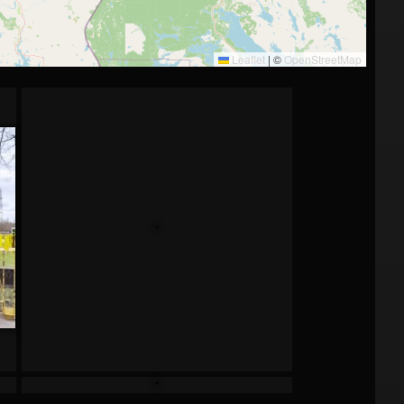
Leaflet
|
©
OpenStreetMap