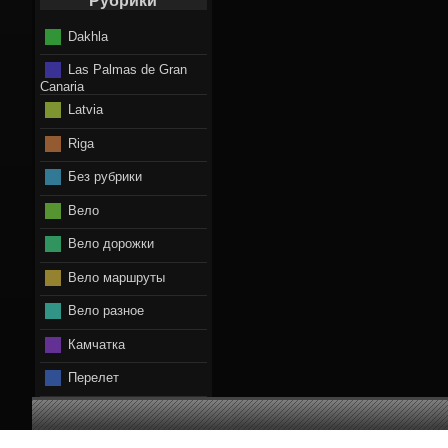
Рубрики
Dakhla
Las Palmas de Gran
Canaria
Latvia
Riga
Без рубрики
Вело
Вело дорожки
Вело маршруты
Вело разное
Камчатка
Перелет