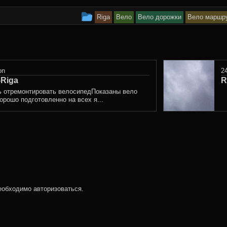
This
Riga
Вело
Вело дорожки
Вело маршр
entry
was
posted
on
2
-Riga
in
R
ь отремонтировать велосипедПоказаны вело
рошо подготовленно на всех я...
необходимо
авторизоваться
.