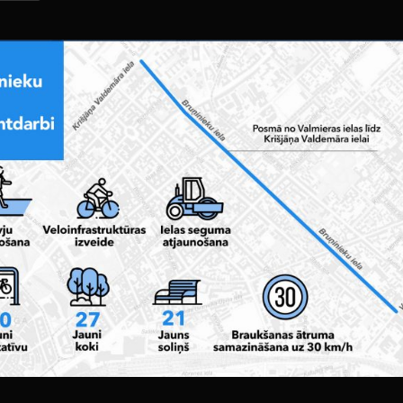
ИСКУССТВЕННЫ
руты
Й ИНТЕЛЛЕКТ
Вода
ости
MĀKSLĪGAIS
Велосипедные
INTELEKTS
шлемы
e
ЧСС в состоянии
покоя.