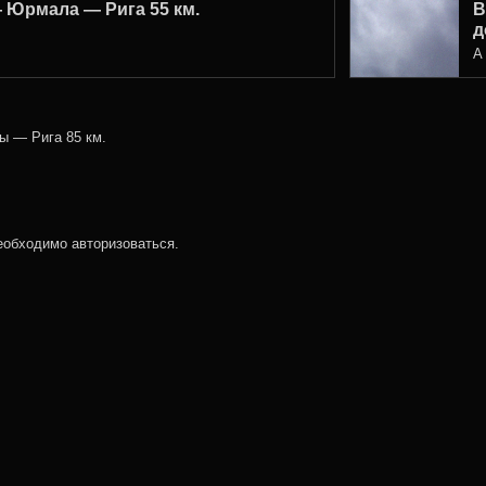
 Юрмала — Рига 55 км.
in
В
д
А
 — Рига 85 км.
необходимо
авторизоваться
.