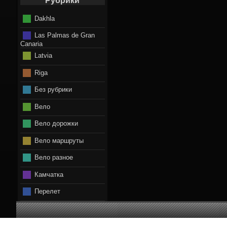
Рубрики
Dakhla
Las Palmas de Gran
Canaria
Latvia
Riga
Без рубрики
Вело
Вело дорожки
Вело маршруты
Вело разное
Камчатка
Перелет