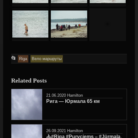
This
📂
Riga
Вело маршруты
entry
was
Related Posts
posted
in
21.06.2020
Hamilton
Рига — Юрмала 65 км
26.09.2021
Hamilton
🚴#Riga #Purvciems – #Jūrmala,