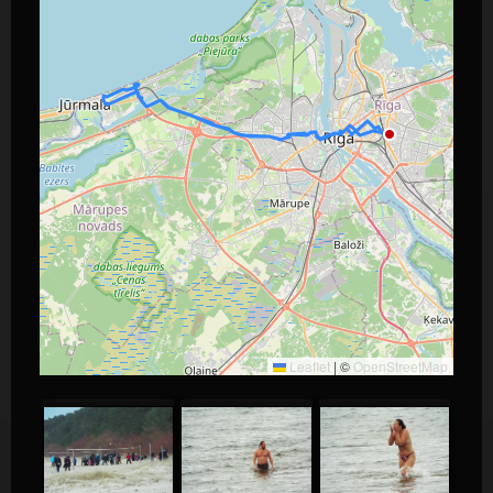
Leaflet
|
©
OpenStreetMap