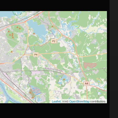
Leaflet
, \r\n©
OpenStreetMap
contributors