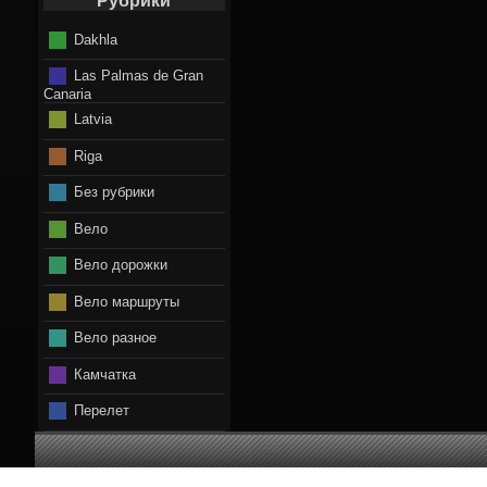
Рубрики
Dakhla
Las Palmas de Gran
Canaria
Latvia
Riga
Без рубрики
Вело
Вело дорожки
Вело маршруты
Вело разное
Камчатка
Перелет