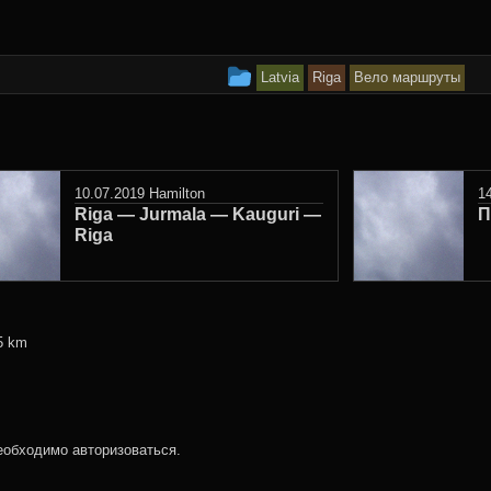
This
Latvia
Riga
Вело маршруты
entry
was
posted
10.07.2019
Hamilton
1
Riga — Jurmala — Kauguri —
in
П
Riga
5 km
необходимо
авторизоваться
.