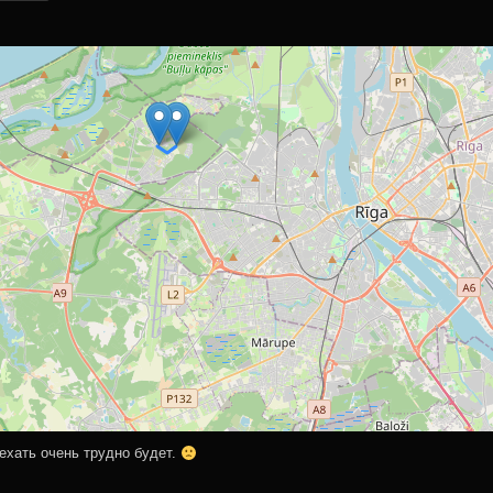
ИСКУССТВЕННЫ
руты
Й ИНТЕЛЛЕКТ
Вода
ости
MĀKSLĪGAIS
Велосипедные
INTELEKTS
шлемы
e
ЧСС в состоянии
покоя.
ехать очень трудно будет.