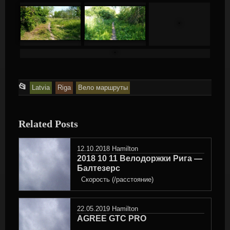
n
t
t
o
o
m
a
n
This
📂
Latvia
Riga
Вело маршруты
y
entry
r
e
was
Related Posts
q
posted
u
in
e
12.10.2018
Hamilton
s
2018 10 11 Велодоржки Рига —
t
Балтезерс
s
Скорость (/расстояние)
i
n
22.05.2019
Hamilton
a
AGREE GTC PRO
g