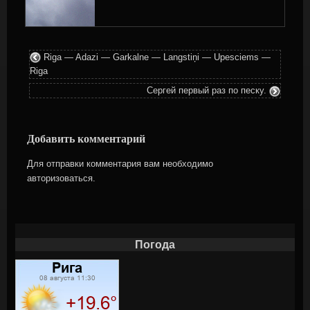
i
v
e
n
Riga — Adazi — Garkalne — Langstiņi — Upesciems —
a
Riga
m
o
Сергей первый раз по песку.
u
n
t
Добавить комментарий
o
f
Для отправки комментария вам необходимо
t
авторизоваться
.
i
m
e
.
Погода