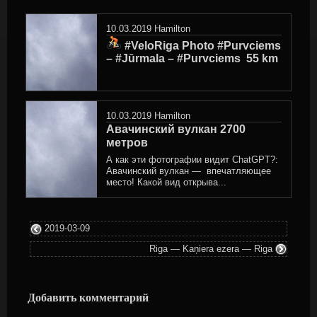
posted
in
10.03.2019
Hamilton
#VeloRiga Photo #Purvciems
– #Jūrmala – #Purvciems ‍ 55 km
10.03.2019
Hamilton
Авачинский вулкан 2700
метров
А как эти фотографии видит ChatGPT?:
Авачинский вулкан — впечатляющее
место! Какой вид открыва...
2019-03-09
Riga — Kaņiera ezera — Riga
Добавить комментарий