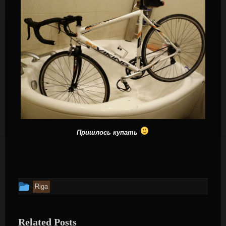
Пришлось купать
This
Riga
entry
was
Related Posts