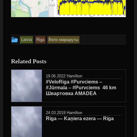
This
Latvia
Riga
Вело маршруты
entry
was
Related Posts
posted
in
19.06.2022
Hamilton
#VeloRiga #Purvciems –
#Jūrmala – #Purvciems ‍ 46 km
Швартовка AMADEA
24.03.2019
Hamilton
Riga — Kaņiera ezera — Riga