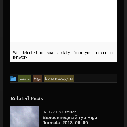
This
Latvia
Riga
Вело маршруты
entry
was
Related Posts
posted
in
09.06.2018
Hamilton
Велосипедный тур Riga-
Jurmala_2018_06_09