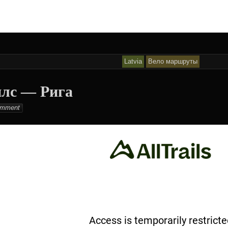
Latvia
Вело маршруты
лс — Рига
lton
mment