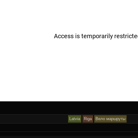
Latvia
Riga
Вело маршруты