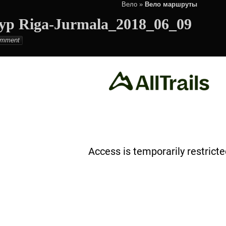
ИСКУССТВЕННЫ
Вело
»
Вело маршруты
шруты
Й ИНТЕЛЛЕКТ
Вода
ур Riga-Jurmala_2018_06_09
ости
MĀKSLĪGAIS
Велосипедные
lton
mment
INTELEKTS
шлемы
e
ЧСС в состоянии
покоя.