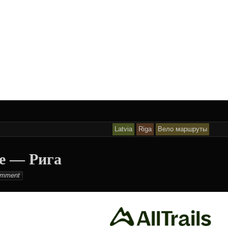
Latvia
Riga
Вело маршруты
е — Рига
lton
mment