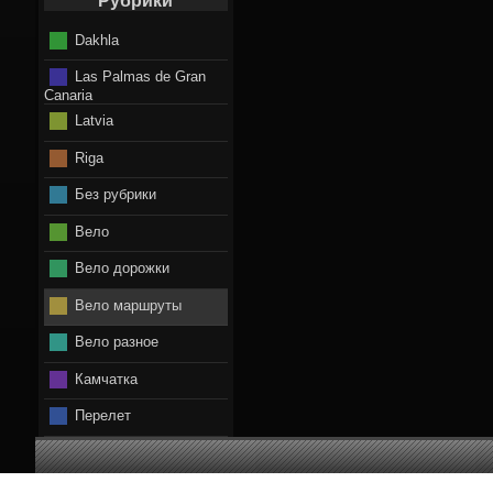
Рубрики
Dakhla
Las Palmas de Gran
Canaria
Latvia
Riga
Без рубрики
Вело
Вело дорожки
Вело маршруты
Вело разное
Камчатка
Перелет