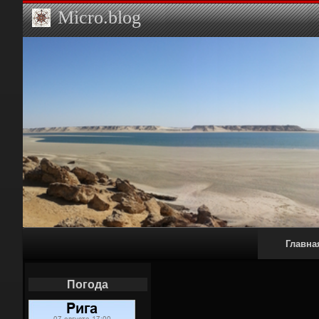
Micro.blog
Primary
Главна
Navigation
Наш Twit
Погода
Вело дор