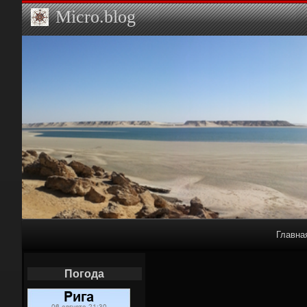
Micro.blog
Primary
Главна
Navigation
Наш Twit
Погода
Вело дор