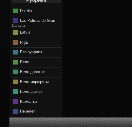
Рубрики
Dakhla
Las Palmas de Gran
Canaria
Latvia
Riga
Без рубрики
Вело
Вело дорожки
Вело маршруты
Вело разное
Камчатка
Перелет