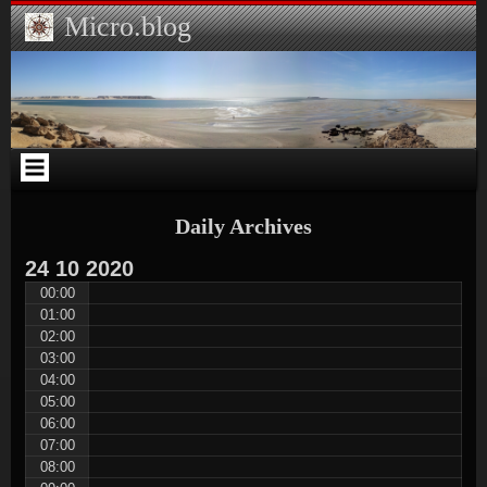
Skip
Skip
Skip
Skip
Skip
Micro.blog
to
to
to
to
to
content
CUSTOM_HTML-
ARCHIVES-
SEARCH-
CATEGORIES-
3
2
2
2
Daily Archives
24
10
2020
00:00
01:00
02:00
03:00
04:00
05:00
06:00
07:00
08:00