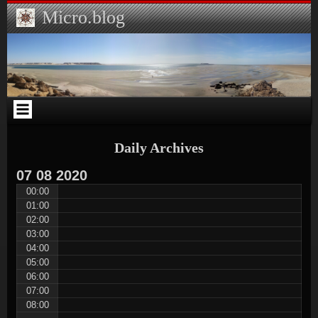
Skip
Skip
Skip
Skip
Skip
Micro.blog
to
to
to
to
to
content
CUSTOM_HTML-
ARCHIVES-
SEARCH-
CATEGORIES-
3
2
2
2
Daily Archives
07
08
2020
00:00
01:00
02:00
03:00
04:00
05:00
06:00
07:00
08:00