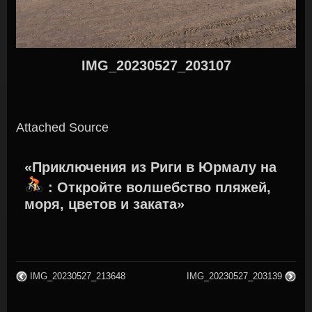
IMG_20230527_203107
Attached Source
«Приключения из Риги в Юрмалу на
: Откройте волшебство пляжей,
моря, цветов и заката»
IMG_20230527_213648
IMG_20230527_203139