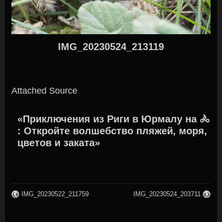
IMG_20230524_213119
Attached Source
«Приключения из Риги в Юрмалу на 🚴
: Откройте волшебство пляжей, моря,
цветов и заката»
IMG_20230522_211759
IMG_20230524_203711