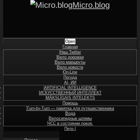
Skip
Micro.blog
to
content
Shrunk
Expand
Primary
Open
Navigation
Главная
Наш Twitter
Вело дорожки
Вело маршруты
Вело новости
On-Line
Погода
AI, ИИ
ARTIFICIAL INTELLIGENCE
ИСКУССТВЕННЫЙ ИНТЕЛЛЕКТ
MĀKSLĪGAIS INTELEKTS
Помощь
Turn-by-Turn — памятка для путешественника
Вода
Велосипедные шлемы
ЧСС в состоянии покоя.
Петр I