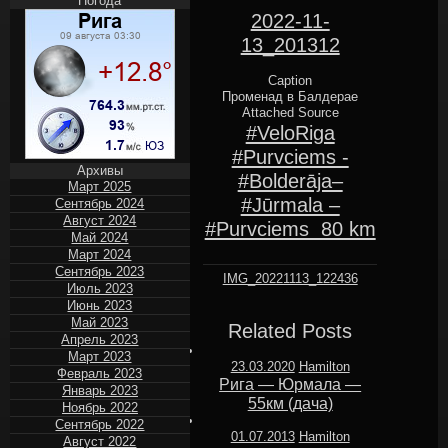
Погода
2022-11-
13_201312
Caption
Променад в Балдерае
Attached Source
#VeloRiga
#Purvciems -
Архивы
#Bolderāja–
Март 2025
#Jūrmala –
Сентябрь 2024
Август 2024
#Purvciems ‍ 80 km
Май 2024
Март 2024
Сентябрь 2023
IMG_20221113_122436
Июль 2023
Июнь 2023
Май 2023
Related Posts
Апрель 2023
Март 2023
23.03.2020
Hamilton
Февраль 2023
Рига — Юрмала —
Январь 2023
55км (дача)
Ноябрь 2022
Сентябрь 2022
01.07.2013
Hamilton
Август 2022