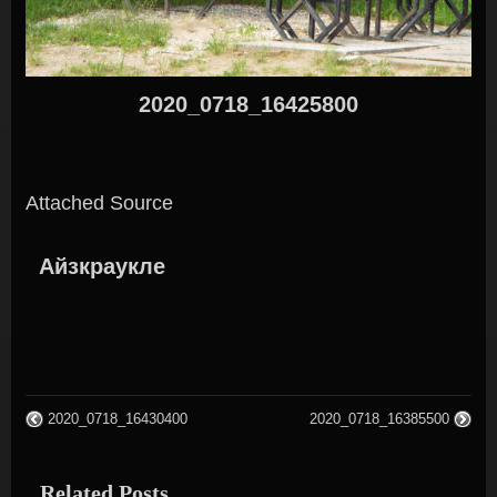
2020_0718_16425800
Attached Source
Айзкраукле
2020_0718_16430400
2020_0718_16385500
Related Posts