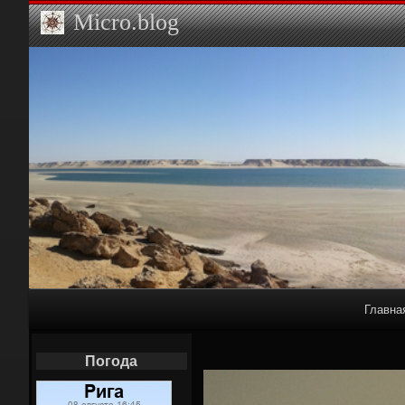
Micro.blog
Primary
Главна
Navigation
Наш Twit
Погода
Вело дор