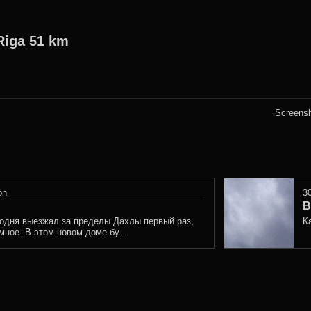
Riga 51 km
Screens
on
3
В
одня выезжал за пределы Дахлы первый раз,
К
мное. В этом новом доме бу...