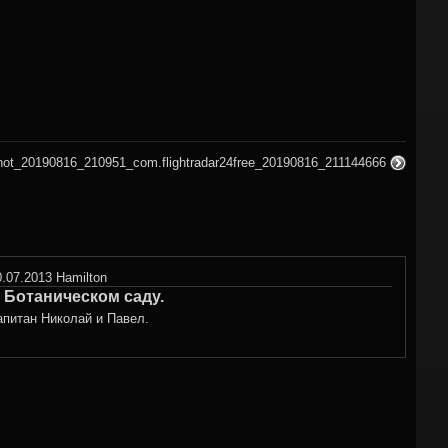
hot_20190816_210951_com.flightradar24free_20190816_211144666
0.07.2013
Hamilton
 Ботаническом саду.
апитан Николай и Павел.