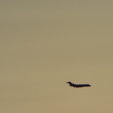
ИСКУССТВЕННЫ
руты
Й ИНТЕЛЛЕКТ
Вода
ости
MĀKSLĪGAIS
Велосипедные
INTELEKTS
шлемы
e
ЧСС в состоянии
покоя.