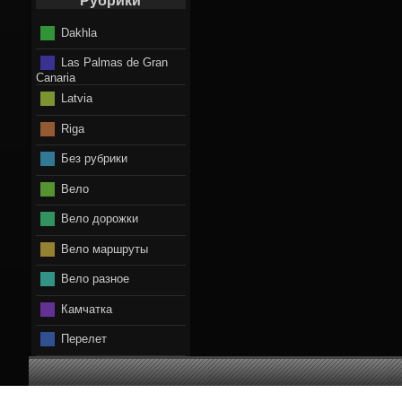
Рубрики
Dakhla
Las Palmas de Gran
Canaria
Latvia
Riga
Без рубрики
Вело
Вело дорожки
Вело маршруты
Вело разное
Камчатка
Перелет